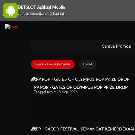
BETSLOT Aplikasi Mobile
Jangan tampilkan lagi hari ini
Semua Promosi
Semua Event Provider
Event
PP POP - GATES OF OLYMPUS POP PRIZE DROP
Tanggal akhir:
28-Sep-2026