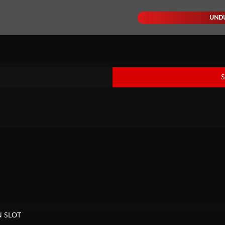
UND
S