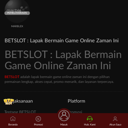
MARBLEX
BETSLOT : Lapak Bermain Game Online Zaman Ini
BETSLOT : Lapak Bermain
Game Online Zaman Ini
BETSLOT
adalah lapak bermain game online zaman ini dengan pilihan
permainan lengkap, akses cepat, promo menarik, dan layanan terpercaya.
Kebijaksanaan
Platform
Tentang BETSLOT
Promosi
Responsible Gambling
Loyalty
Beranda
Promosi
Masuk
Hub. Kami
Akun Saya