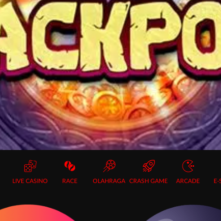
LIVE CASINO
RACE
OLAHRAGA
CRASH GAME
ARCADE
E-