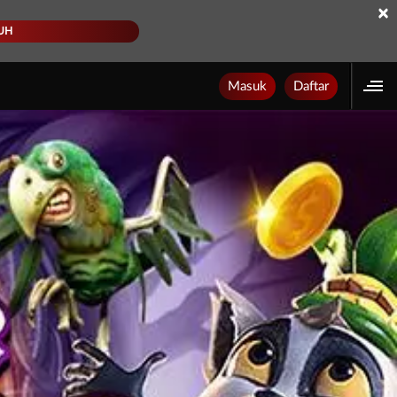
×
UH
Masuk
Daftar