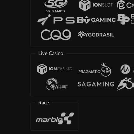
Live Casino
Race