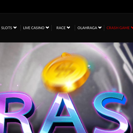
SLOTS
LIVE CASINO
RACE
OLAHRAGA
CRASH GAME