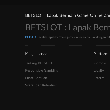
BETSLOT : Lapak Bermain Game Online Zam
BETSLOT : Lapak Ber
BETSLOT
adalah lapak bermain game online zaman ini dengan pil
Kebijaksanaan
Platform
Tentang BETSLOT
Promosi
Responsible Gambling
Loyalty
Pusat Bantuan
Referral
Syarat dan Ketentuan