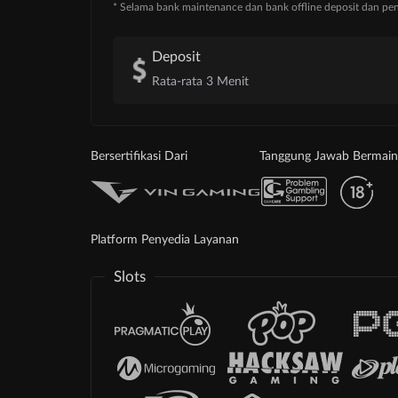
* Selama bank maintenance dan bank offline deposit dan pen
Deposit
Rata-rata 3 Menit
Bersertifikasi Dari
Tanggung Jawab Bermain
Platform Penyedia Layanan
Slots