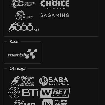
Race
Olahraga